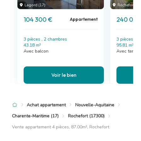
Lagord (17)
Rochefort (17
104 300 €
240 000
Appartement
3 pièces , 2 chambres
3 pièces , 
43.18 m²
95.81 m²
Avec balcon
Avec terras
Voir le bien
Achat appartement
Nouvelle-Aquitaine
Charente-Maritime (17)
Rochefort (17300)
Vente appartement 4 pièces, 87.00m², Rochefort