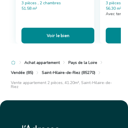
3 pièces , 2 chambres
3 pièces , 
51.58 m²
56.30 m²
Avec terras
Voir le bien
Achat appartement
Pays de la Loire
Vendée (85)
Saint-Hilaire-de-Riez (85270)
Vente appartement 2 pièces, 41.20m², Saint-Hilaire-de-
Riez