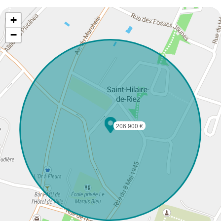
+
−
206 900 €