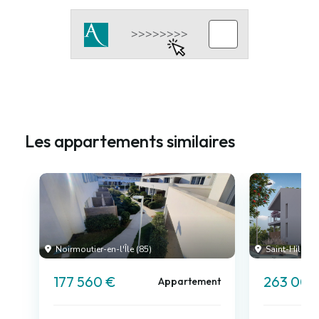
Les appartements similaires
Noirmoutier-en-l'Île (85)
Saint-Hilaire-
177 560 €
263 000
Appartement