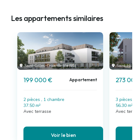
Les appartements similaires
Saint-Gilles-Croix-de-Vie (85)
Saint-Hilaire-
199 000 €
273 000
Appartement
2 pièces , 1 chambre
3 pièces , 
37.50 m²
56.30 m²
Avec terrasse
Avec terras
Voir le bien