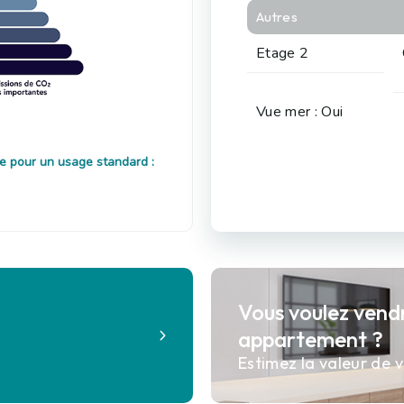
Autres
Etage 2
Vue mer : Oui
e pour un usage standard :
Vous voulez vend
?
appartement ?
Estimez la valeur de v