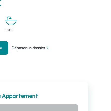
€
1 SDB
se
Déposer un dossier
es Appartement