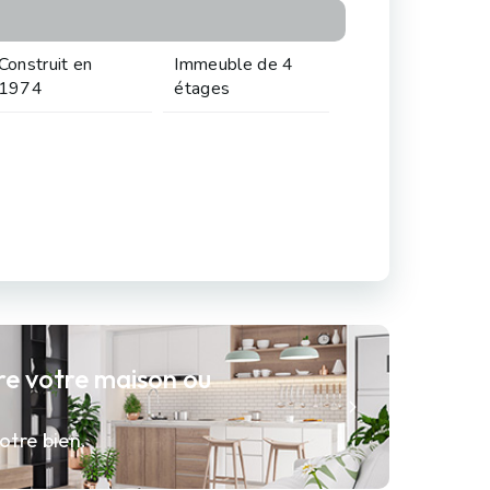
Construit en
Immeuble de 4
1974
étages
re votre maison ou
otre bien.