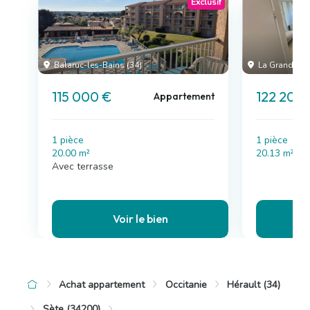
Exclusif
Balaruc-les-Bains (34)
La Grande-Mo
115 000 €
122 200
Appartement
1 pièce
1 pièce
20.00 m²
20.13 m²
Avec terrasse
Voir le bien
Achat appartement
Occitanie
Hérault (34)
Sète (34200)