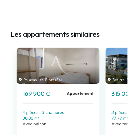
Les appartements similaires
Palavas-les-Flots (34)
Béziers (34)
169 900 €
315 000
Appartement
4 pièces , 3 chambres
3 pièces , 
38.08 m²
77.77 m²
Avec balcon
Avec terras