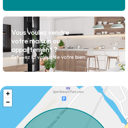
Vous voulez vendre
votre maison ou
appartement ?
Estimez la valeur de votre bien.
+
−