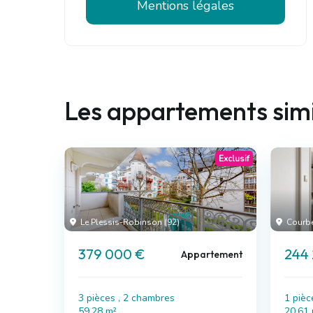
Mentions légales
Les appartements simi
Exclusif
Le Plessis-Robinson (92)
Courbe
379 000 €
244 
Appartement
3 pièces , 2 chambres
1 pièc
59.28 m²
20.61