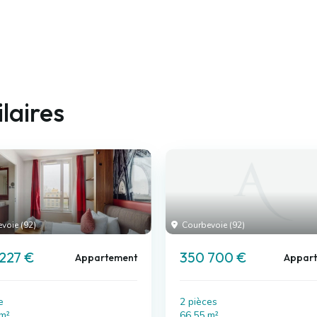
laires
voie (92)
Courbevoie (92)
227 €
350 700 €
Appartement
Appar
e
2 pièces
 m²
66.55 m²