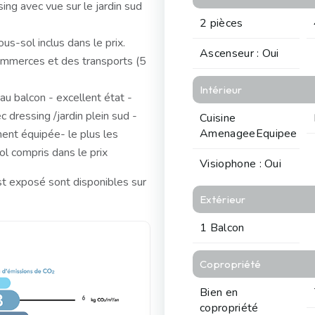
ing avec vue sur le jardin sud
2 pièces
s-sol inclus dans le prix.
Ascenseur : Oui
commerces et des transports (5
Intérieur
u balcon - excellent état -
 dressing /jardin plein sud -
Cuisine
AmenageeEquipee
ment équipée- le plus les
l compris dans le prix
Visiophone : Oui
st exposé sont disponibles sur
Extérieur
1 Balcon
Copropriété
Bien en
6
copropriété