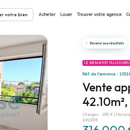
Acheter
Louer
Trouver votre agence
C
er votre bien
Revenir aux résultats
CE BIEN N'EST PLUS DISP
Réf. de l'annonce : 1351
Vente ap
42.10m²,
Charges : 180 € | Honora
100,00€