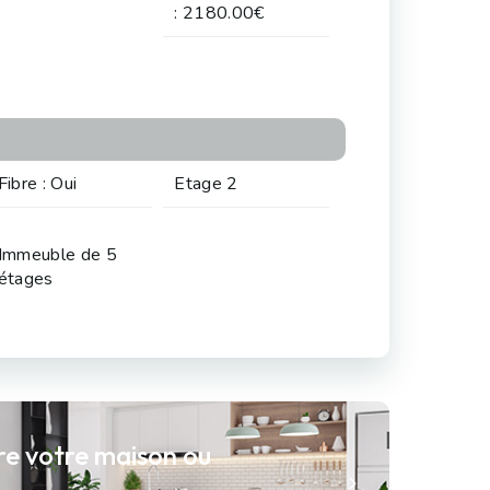
: 2180.00€
Fibre : Oui
Etage 2
Immeuble de 5
étages
re votre maison ou