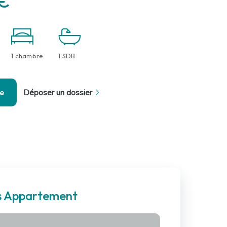
€
1 chambre
1 SDB
se
Déposer un dossier
es Appartement