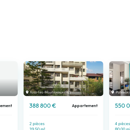
Issy-les-Moulineaux (92)
Puteaux 
388 800 €
550 
tement
Appartement
2 pièces
4 pièce
39.50 m²
80.00 m