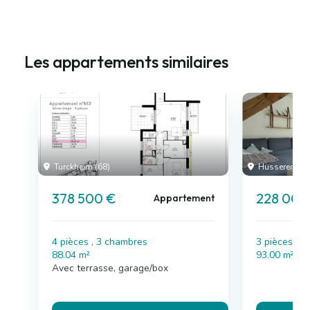
Les appartements similaires
Turckheim (68)
Husseren-les
378 500 €
228 000
Appartement
4 pièces , 3 chambres
3 pièces , 
88.04 m²
93.00 m²
Avec terrasse, garage/box