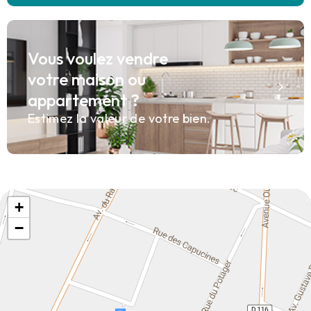
Vous voulez vendre
votre maison ou
appartement ?
Estimez la valeur de votre bien.
+
−