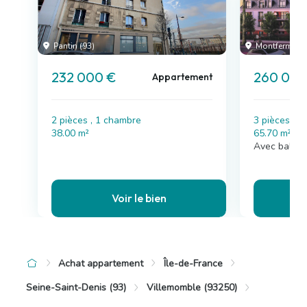
Pantin (93)
Montfermeil (
232 000 €
260 000
Appartement
2 pièces , 1 chambre
3 pièces , 
38.00 m²
65.70 m²
Avec balco
Voir le bien
Achat appartement
Île-de-France
Seine-Saint-Denis (93)
Villemomble (93250)