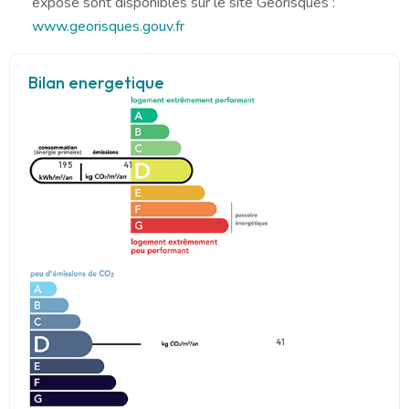
exposé sont disponibles sur le site Géorisques :
www.georisques.gouv.fr
Bilan energetique
195
41
41