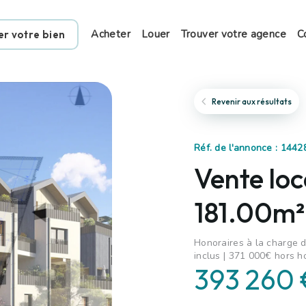
Acheter
Louer
Trouver votre agence
C
er votre bien
Revenir aux résultats
Réf. de l'annonce : 1442
Vente loc
181.00m²
Honoraires à la charge d
inclus | 371 000€ hors h
393 260 