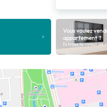
Vous voulez vend
?
appartement ?
Estimez la valeur de v