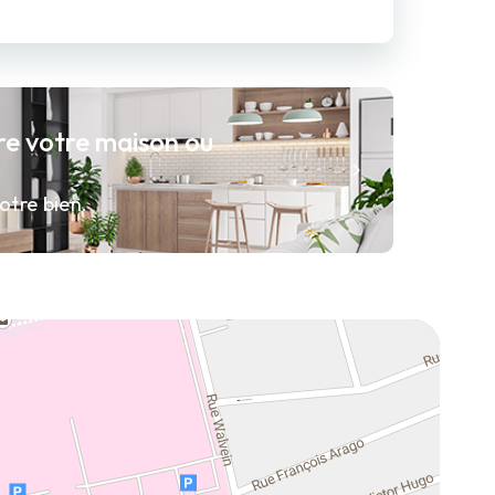
re votre maison ou
otre bien.