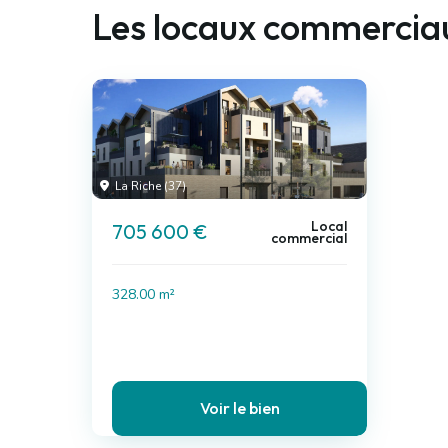
Les locaux commerciau
La Riche (37)
Local
705 600 €
commercial
328.00 m²
Voir le bien