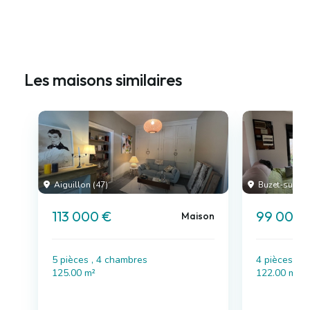
Les maisons similaires
Aiguillon (47)
Buzet-sur-Baï
113 000 €
99 000 
Maison
5 pièces , 4 chambres
4 pièces , 
125.00 m²
122.00 m²