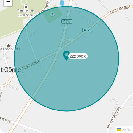
−
222 000 €
Leaflet