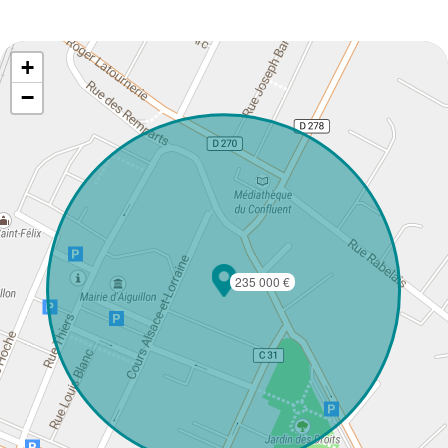
+
−
235 000 €