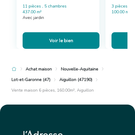
11 pièces , 5 chambres
3 pièces , 
437.00 m²
100.00 m²
Avec jardin
Voir le bien
Achat maison
Nouvelle-Aquitaine
Lot-et-Garonne (47)
Aiguillon (47190)
Vente maison 6 pièces, 160.00m², Aiguillon