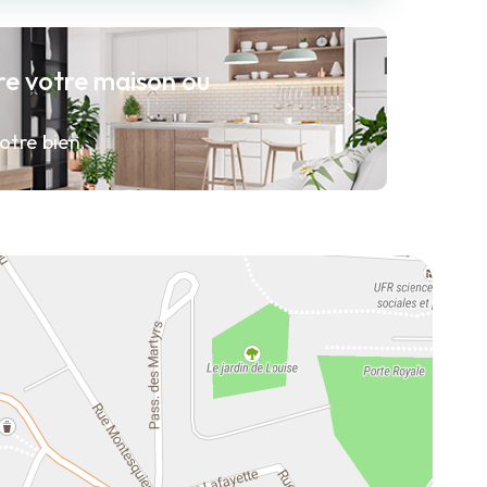
re votre maison ou
otre bien.