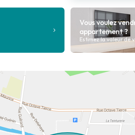
Vous voulez vend
?
appartement ?
Estimez la valeur de v