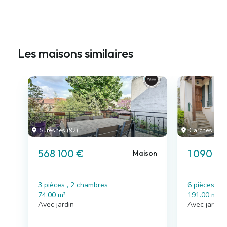
Les maisons similaires
Suresnes (92)
Garches (92)
568 100 €
1 090 0
Maison
3 pièces , 2 chambres
6 pièces , 
74.00 m²
191.00 m²
Avec jardin
Avec jardin,