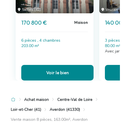
Salbris (41)
Veuzain-sur-L
170 800 €
140 000
Maison
6 pièces , 4 chambres
3 pièces , 
203.00 m²
80.00 m²
Avec jardin
Voir le bien
Achat maison
Centre-Val de Loire
Loir-et-Cher (41)
Averdon (41330)
Vente maison 8 pièces, 163.00m², Averdon