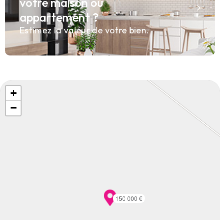
votre maison ou
appartement ?
Estimez la valeur de votre bien.
+
−
150 000 €