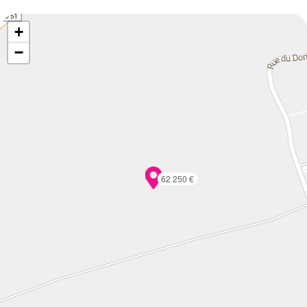
+
−
62 250 €