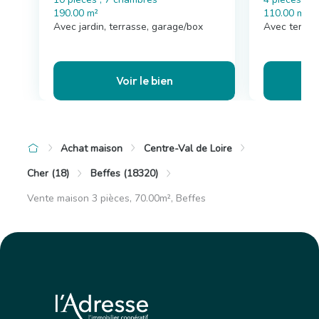
190.00 m²
110.00 m²
Avec jardin, terrasse, garage/box
Avec terras
Voir le bien
Achat maison
Centre-Val de Loire
Cher (18)
Beffes (18320)
Vente maison 3 pièces, 70.00m², Beffes