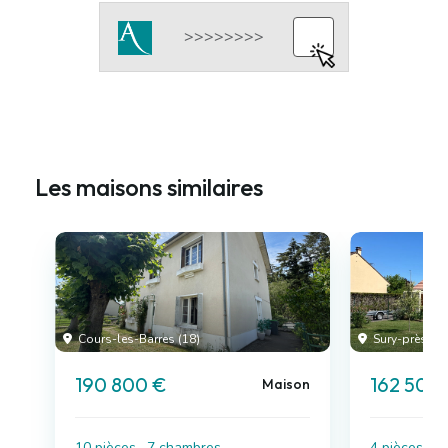
Les maisons similaires
Cours-les-Barres (18)
Sury-près-Lér
190 800 €
162 500
Maison
10 pièces , 7 chambres
4 pièces , 