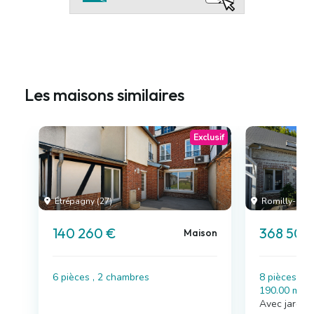
Les maisons similaires
Exclusif
Étrépagny (27)
Romilly-sur-A
140 260 €
368 500
Maison
6 pièces , 2 chambres
8 pièces , 
190.00 m²
Avec jardin