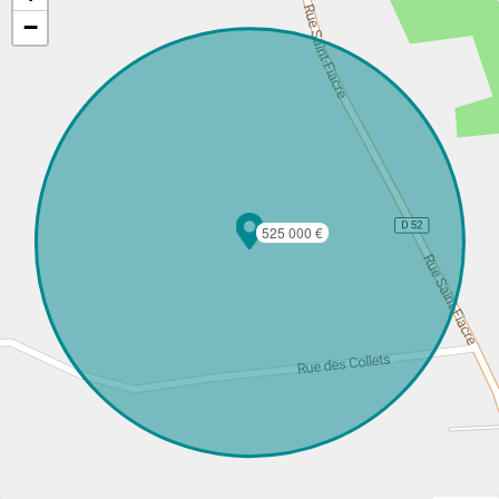
−
525 000 €