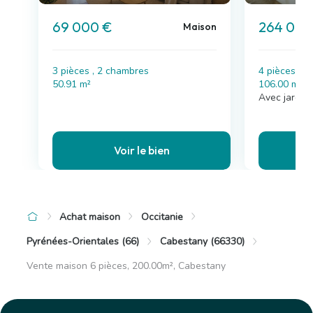
69 000 €
264 000
Maison
3 pièces , 2 chambres
4 pièces , 
50.91 m²
106.00 m²
Avec jardin,
Voir le bien
Achat maison
Occitanie
Pyrénées-Orientales (66)
Cabestany (66330)
Vente maison 6 pièces, 200.00m², Cabestany