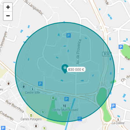
+
−
830 000 €