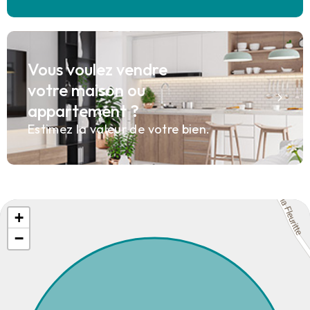
Vous voulez vendre
votre maison ou
appartement ?
Estimez la valeur de votre bien.
+
−