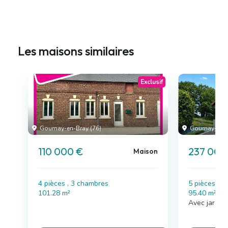
Les maisons similaires
Exclusif
Gournay-en-Bray (76)
Gournay-en-B
110 000 €
237 000
Maison
4 pièces , 3 chambres
5 pièces , 
101.28 m²
95.40 m²
Avec jardin,