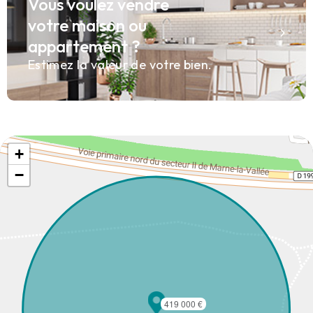
Vous voulez vendre
votre maison ou
appartement ?
Estimez la valeur de votre bien.
+
−
419 000 €