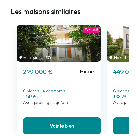
Les maisons similaires
Exclusif
Villeparisis (77)
Noisiel (77)
299 000 €
449 000
Maison
6 pièces , 4 chambres
6 pièces , 
114.95 m²
138.23 m²
Avec jardin, garage/box
Avec jardin
Voir le bien