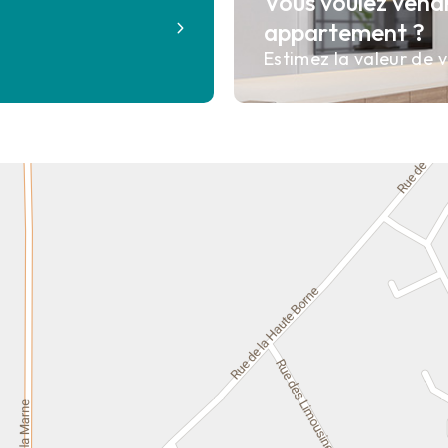
Vous voulez vend
?
appartement ?
Estimez la valeur de v