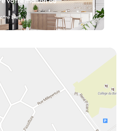
re votre maison ou
otre bien.