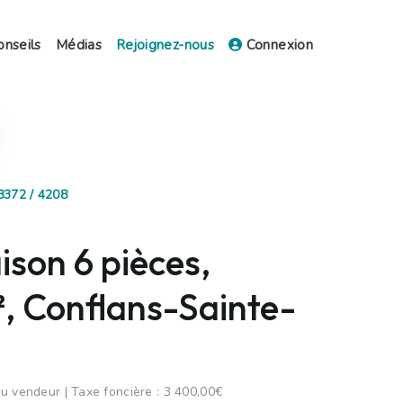
onseils
Médias
Rejoignez-nous
Connexion
8372 / 4208
son 6 pièces,
, Conflans-Sainte-
u vendeur | Taxe foncière : 3 400,00€