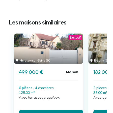
Les maisons similaires
Exclusif
Herblay-sur-Seine (95)
Éragny (95)
499 000 €
182 000
Maison
6 pièces , 4 chambres
2 pièces , 
125.00 m²
35.00 m²
Avec terrassegarage/box
Avec garag