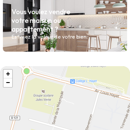
Vous voulez vendre
votre maison ou
appartement ?
Estimez la valeur de votre bien.
+
−