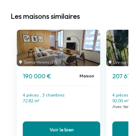
Les maisons similaires
Quincy-Voisins (77)
Lizy-sur-Ourc
190 000 €
207 675
Maison
4 pièces , 3 chambres
4 pièces , 
72.82 m²
92.00 m²
Avec terras
Voir le bien