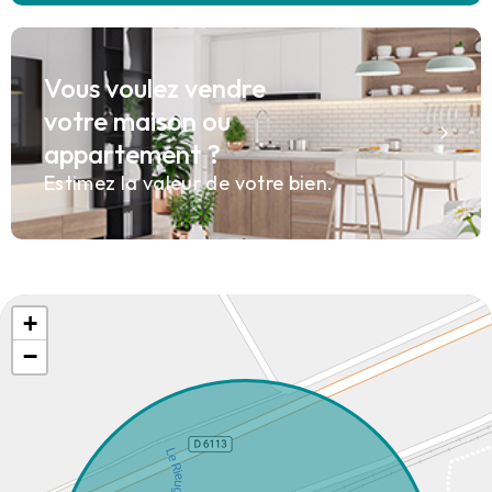
Vous voulez vendre
votre maison ou
appartement ?
Estimez la valeur de votre bien.
+
−