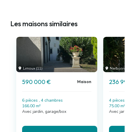
Les maisons similaires
Limoux (11)
Narbonne (11
590 000 €
236 990
Maison
6 pièces , 4 chambres
4 pièces , 
166.00 m²
75.00 m²
Avec jardin, garage/box
Avec jardin