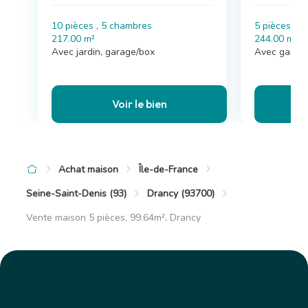
10 pièces , 5 chambres
5 pièces , 
217.00 m²
244.00 m²
Avec jardin, garage/box
Avec garag
Voir le bien
Achat maison
Île-de-France
Seine-Saint-Denis (93)
Drancy (93700)
Vente maison 5 pièces, 99.64m², Drancy