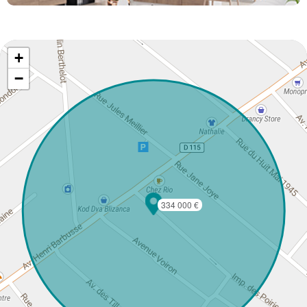
+
−
334 000 €