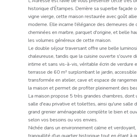
L'Adresse est ravie de vous présenter cette très be
historique d'Étampes. Derrière sa superbe façade 
vigne vierge, cette maison restaurée avec goût allie
moderne. Elle incarne l'élégance des demeures de c
cheminées en marbre, parquet d'origine, et belle h
les volumes généreux de cette maison.
Le double séjour traversant offre une belle lumino
chaleureuse, tandis que la cuisine ouverte s'ouvre di
intime et sans vis-à-vis, véritable écrin de verdure e
terrasse de 60 m² surplombant le jardin, accessible 
transformée en atelier, cave et espace de rangemen
la maison et permet de profiter pleinement des bea
La maison propose 5 très grandes chambres, dont u
salle d'eau privative et toilettes, ainsi qu'une sall
grand grenier aménageable complète le bien et ouvr
selon vos besoins ou vos envies.
Nichée dans un environnement calme et verdoyant, 
tranquillité d'un quartier historique tout en étant à