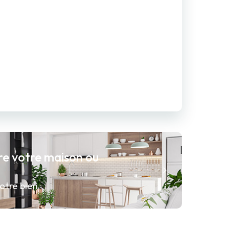
re votre maison ou
otre bien.