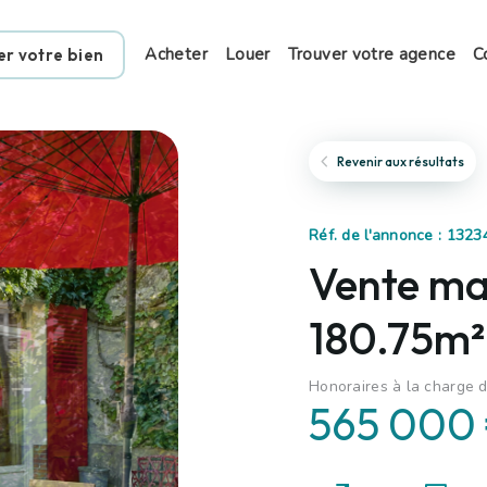
Acheter
Louer
Trouver votre agence
C
er votre bien
Revenir aux résultats
Réf. de l'annonce : 132
Vente mai
180.75m²
Honoraires à la charge d
565 000