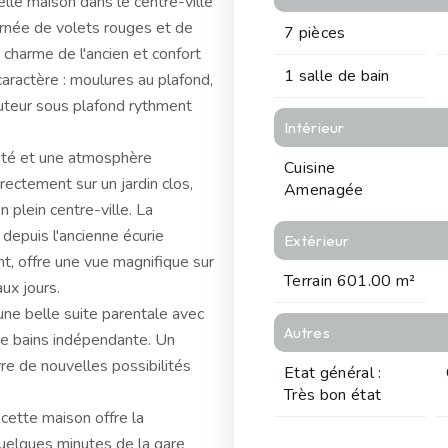
lle maison dans le centre-ville
ornée de volets rouges et de
7 pièces
 charme de l'ancien et confort
1 salle de bain
aractère : moulures au plafond,
auteur sous plafond rythment
Intérieur
sité et une atmosphère
Cuisine
rectement sur un jardin clos,
Amenagée
n plein centre-ville. La
depuis l'ancienne écurie
Extérieur
t, offre une vue magnifique sur
Terrain 601.00 m²
ux jours.
ne belle suite parentale avec
Autres
e de bains indépendante. Un
e de nouvelles possibilités
Etat général :
Très bon état
cette maison offre la
 quelques minutes de la gare