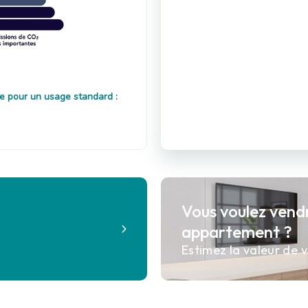
e pour un usage standard :
Vous voulez vend
?
appartement ?
Estimez la valeur de v