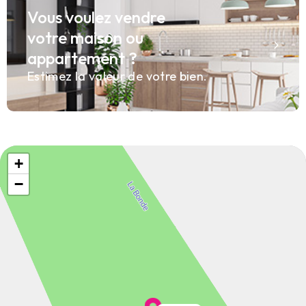
Vous voulez vendre
votre maison ou
appartement ?
Estimez la valeur de votre bien.
+
−