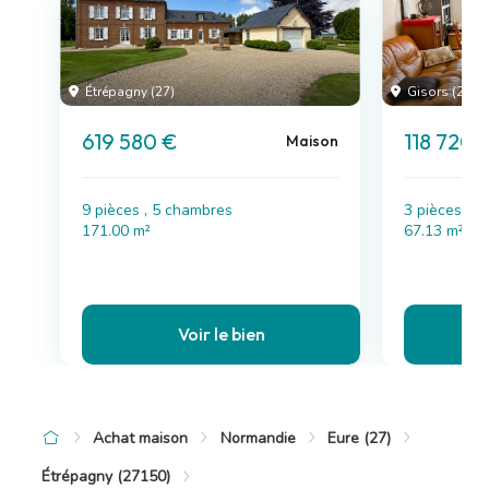
Étrépagny (27)
Gisors (27)
619 580 €
118 720 
Maison
9 pièces , 5 chambres
3 pièces , 
171.00 m²
67.13 m²
Voir le bien
Achat maison
Normandie
Eure (27)
Étrépagny (27150)