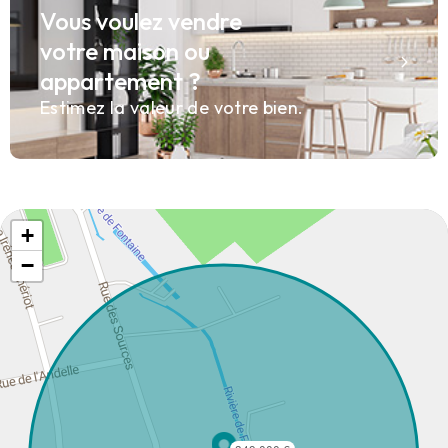
Vous voulez vendre
votre maison ou
appartement ?
Estimez la valeur de votre bien.
+
−