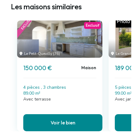
Les maisons similaires
Exclusif
Le Petit-Quevilly (76)
Le Grand-Quev
150 000 €
189 000
Maison
4 pièces , 3 chambres
5 pièces , 
89.00 m²
99.00 m²
Avec terrasse
Avec jardin
Voir le bien