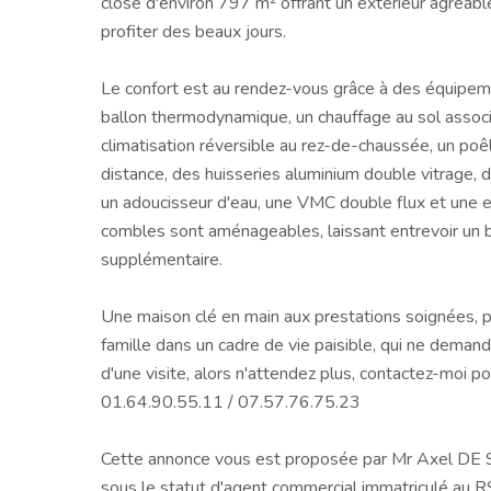
close d'environ 797 m² offrant un extérieur agréable
profiter des beaux jours.
Le confort est au rendez-vous grâce à des équipeme
ballon thermodynamique, un chauffage au sol assoc
climatisation réversible au rez-de-chaussée, un poêl
distance, des huisseries aluminium double vitrage, d
un adoucisseur d'eau, une VMC double flux et une exc
combles sont aménageables, laissant entrevoir un 
supplémentaire.
Une maison clé en main aux prestations soignées, p
famille dans un cadre de vie paisible, qui ne deman
d'une visite, alors n'attendez plus, contactez-moi po
01.64.90.55.11 / 07.57.76.75.23
Cette annonce vous est proposée par Mr Axel D
sous le statut d'agent commercial immatriculé au