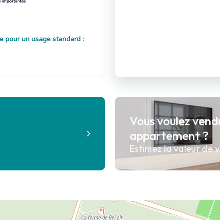
e pour un usage standard :
Vous voulez vend
?
appartement ?
Estimez la valeur de v