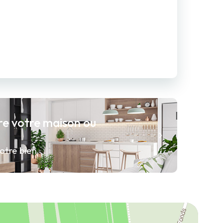
re votre maison ou
otre bien.