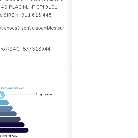
a SAS PLACIM, N° CPI 9101
ne SIREN : 911 618 445.
st exposé sont disponibles sur
éro RSAC : 877518944 -
3