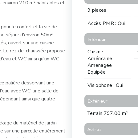
t environ 210 m² habitables et
9 pièces
Accès PMR : Oui
our le confort et la vie de
rbe séjour d'environ 50m²
Intérieur
és, ouvert sur une cuisine
que. Le rez-de-chaussée propose
Cuisine
Américaine
 d'eau et WC ainsi qu'un WC
Amenagée
Equipée
ièce palière desservant une
Visiophone : Oui
d'eau avec WC, une salle de
épendant ainsi que quatre
Extérieur
Terrain 797.00 m²
kage du matériel de jardin.
Autres
ée sur une parcelle entièrement