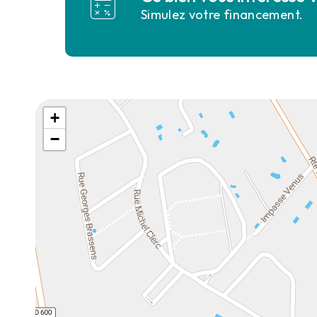
Simulez votre financement.
+
−