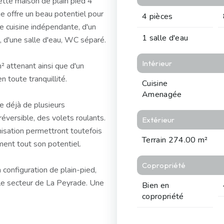
tte maison de plain pied 4
e offre un beau potentiel pour
4 pièces
ne cuisine indépendante, d'un
1 salle d'eau
, d'une salle d'eau, WC séparé.
Intérieur
 attenant ainsi que d'un
n toute tranquillité.
Cuisine
Amenagée
e déjà de plusieurs
éversible, des volets roulants.
Extérieur
isation permettront toutefois
Terrain 274.00 m²
ment tout son potentiel.
Copropriété
configuration de plain-pied,
 le secteur de La Peyrade. Une
Bien en
copropriété