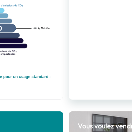
36
e pour un usage standard :
Vous voulez vend
?