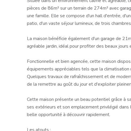
Située dans un environnement calme et agréable, ce
pièces de 86m² sur un terrain de 274m² avec garag
une famille. Elle se compose d'un hall d'entrée, d'u
patio, d'un vaste séjour lumineux, de trois chambres
La maison bénéficie également d'un garage de 21m²
agréable jardin, idéal pour profiter des beaux jours e
Fonctionnelle et bien agencée, cette maison dispos
équipements appréciables tels que la climatisation r
Quelques travaux de rafraîchissement et de modern
de la remettre au goût du jour et d'exploiter pleine
Cette maison présente un beau potentiel grâce à sa 
ses extérieurs et son emplacement privilégié dans
belle opportunité à découvrir rapidement.
Les atouts :