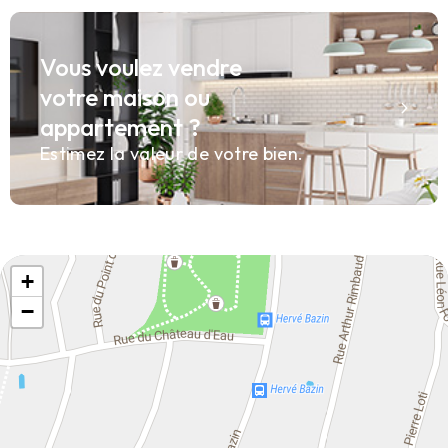
Vous voulez vendre
votre maison ou
appartement ?
Estimez la valeur de votre bien.
+
−