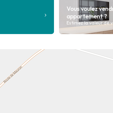
Vous voulez vend
?
appartement ?
Estimez la valeur de v