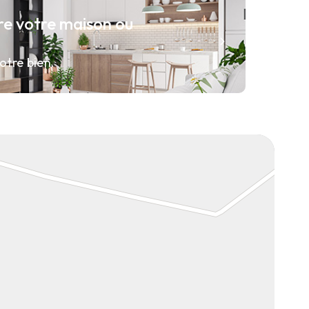
re votre maison ou
otre bien.