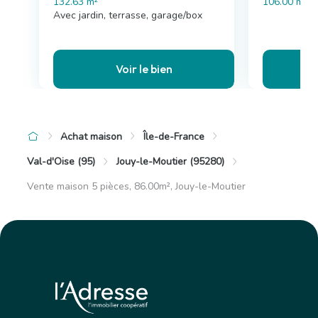
132.63 m²
106.00 m²
Avec jardin, terrasse, garage/box
Voir le bien
Achat maison
Île-de-France
Val-d'Oise (95)
Jouy-le-Moutier (95280)
Vente maison 5 pièces, 86.00m², Jouy-le-Moutier