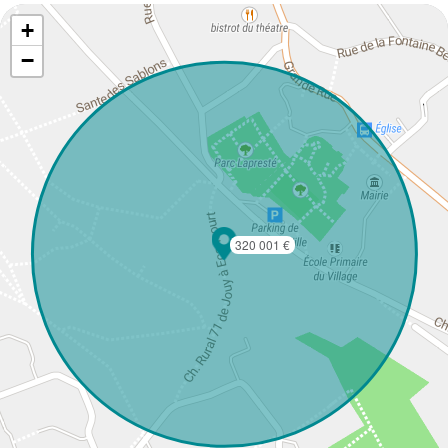
+
−
320 001 €