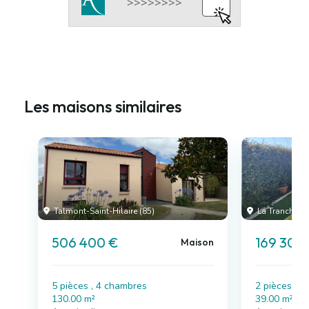
Les maisons similaires
Talmont-Saint-Hilaire (85)
La Tranche-su
506 400 €
169 300
Maison
5 pièces , 4 chambres
2 pièces , 
130.00 m²
39.00 m²