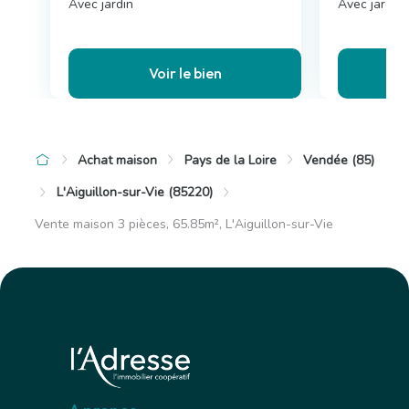
Avec jardin
Avec jardin,
Voir le bien
Achat maison
Pays de la Loire
Vendée (85)
L'Aiguillon-sur-Vie (85220)
Vente maison 3 pièces, 65.85m², L'Aiguillon-sur-Vie