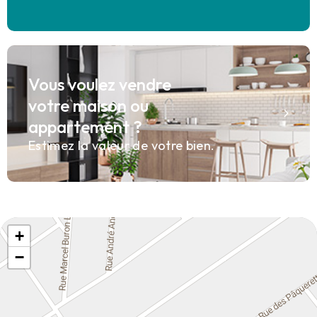
Vous voulez vendre
votre maison ou
appartement ?
Estimez la valeur de votre bien.
+
−