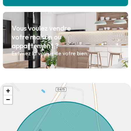
Vous voulez vendre
votre maison ou
appartement ?
Estimez la valeur de votre bien.
+
−