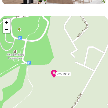
+
−
225 130 €