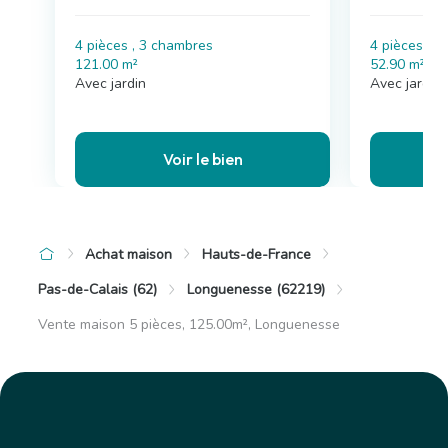
4 pièces , 3 chambres
4 pièces , 
121.00 m²
52.90 m²
Avec jardin
Avec jardin
Voir le bien
Achat maison
Hauts-de-France
Pas-de-Calais (62)
Longuenesse (62219)
Vente maison 5 pièces, 125.00m², Longuenesse