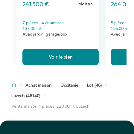
241 500 €
264 000
Maison
7 pièces , 4 chambres
5 pièces , 
137.00 m²
155.00 m²
Avec jardin, garage/box
Avec jardin,
Voir le bien
Achat maison
Occitanie
Lot (46)
Luzech (46140)
Vente maison 4 pièces, 120.00m², Luzech