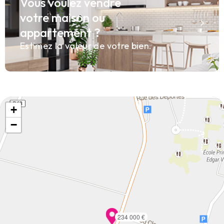
Vous voulez vendre
votre maison ou
appartement ?
Estimez la valeur de votre bien.
+
−
234 000 €