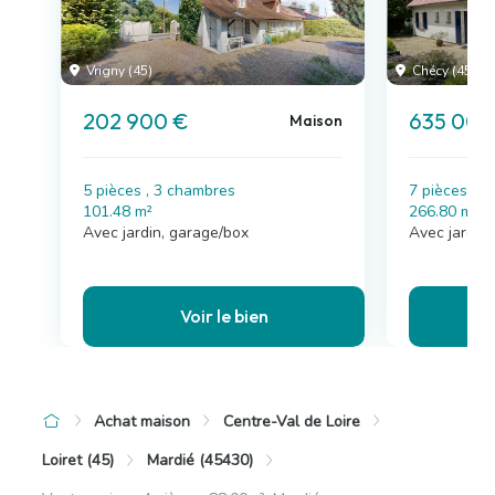
Vrigny (45)
Chécy (45)
202 900 €
635 000
Maison
5 pièces , 3 chambres
7 pièces , 
101.48 m²
266.80 m²
Avec jardin, garage/box
Avec jardin,
Voir le bien
Achat maison
Centre-Val de Loire
Loiret (45)
Mardié (45430)