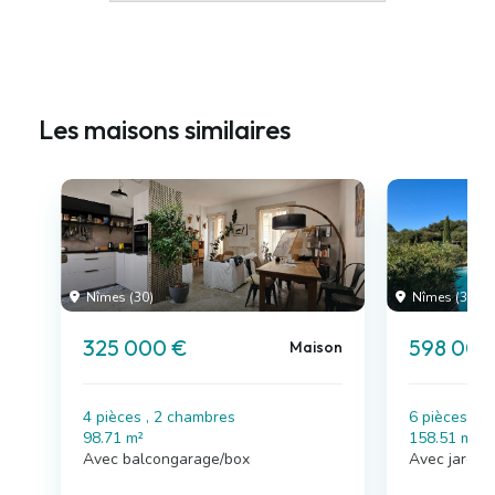
Les maisons similaires
Nîmes (30)
Nîmes (30)
325 000 €
598 000
Maison
4 pièces , 2 chambres
6 pièces , 
98.71 m²
158.51 m²
Avec balcongarage/box
Avec jardin,