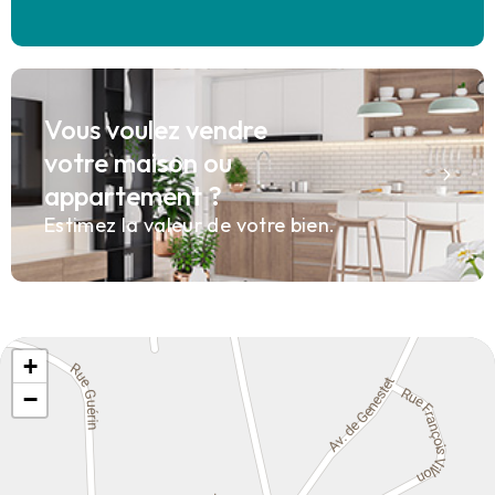
Vous voulez vendre
votre maison ou
appartement ?
Estimez la valeur de votre bien.
+
−