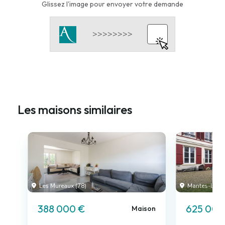
Glissez l'image pour envoyer votre demande
Les maisons similaires
Les Mureaux (78)
Mantes-la-Jol
388 000 €
625 000
Maison