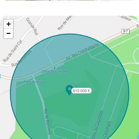
+
−
510 000 €