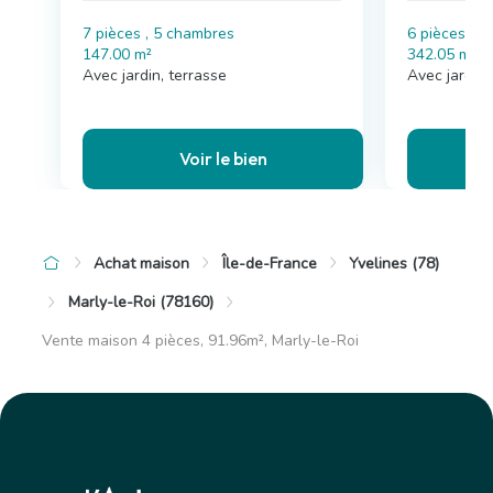
7 pièces , 5 chambres
6 pièces , 
147.00 m²
342.05 m²
Avec jardin, terrasse
Avec jardin,
Voir le bien
Achat maison
Île-de-France
Yvelines (78)
Marly-le-Roi (78160)
Vente maison 4 pièces, 91.96m², Marly-le-Roi