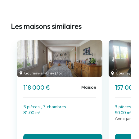
Les maisons similaires
Gournay-en-Bray (76)
Gournay-en-B
118 000 €
157 000
Maison
5 pièces , 3 chambres
3 pièces , 
81.00 m²
90.00 m²
Avec jardin