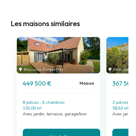
Les maisons similaires
Briis-sous-Forges (91)
Palaiseau (91
449 500 €
367 500
Maison
8 pièces , 6 chambres
3 pièces , 
155.00 m²
58.63 m²
Avec jardin, terrasse, garage/box
Avec jardin,