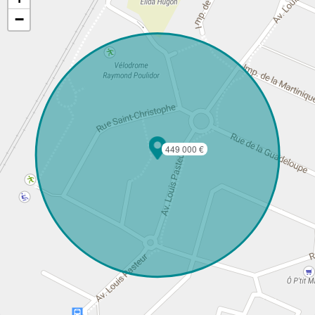
−
449 000 €