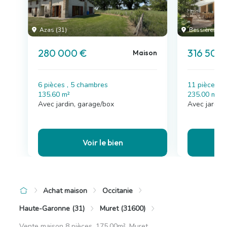
Azas (31)
Bessières (31
280 000 €
316 500
Maison
6 pièces , 5 chambres
11 pièces ,
135.60 m²
235.00 m²
Avec jardin, garage/box
Avec jardin,
Voir le bien
Achat maison
Occitanie
Haute-Garonne (31)
Muret (31600)
Vente maison 8 pièces, 175.00m², Muret