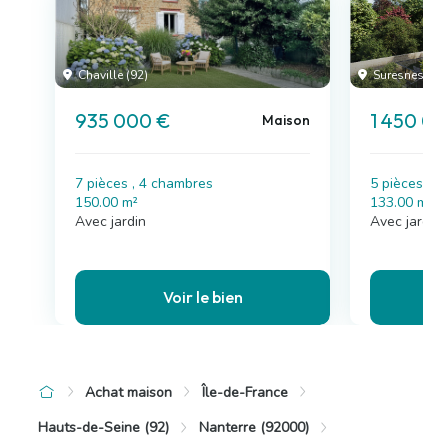
Chaville (92)
Suresnes (92
935 000 €
1 450 0
Maison
7 pièces , 4 chambres
5 pièces , 
150.00 m²
133.00 m²
Avec jardin
Avec jardin
Voir le bien
Achat maison
Île-de-France
Hauts-de-Seine (92)
Nanterre (92000)