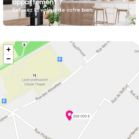
appartement ?
Estimez la valeur de votre bien.
+
−
399 000 €