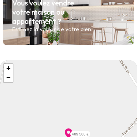
Vous voulez vendre
votre maison ou
appartement ?
Estimez la valeur de votre bien.
+
−
409 500 €