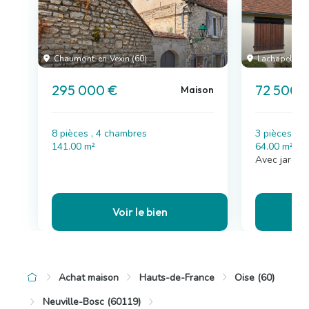
Chaumont-en-Vexin (60)
Lachapelle-a
295 000 €
72 500 
Maison
8 pièces , 4 chambres
3 pièces , 
141.00 m²
64.00 m²
Avec jardin
Voir le bien
Achat maison
Hauts-de-France
Oise (60)
Neuville-Bosc (60119)