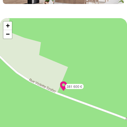
+
−
381 600 €