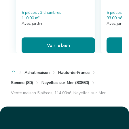
5 pièces , 3 chambres
5 pièces , 
110.00 m²
93.00 m²
Avec jardin
Avec jardin,
Voir le bien
Achat maison
Hauts-de-France
Somme (80)
Noyelles-sur-Mer (80860)
Vente maison 5 pièces, 114.00m², Noyelles-sur-Mer