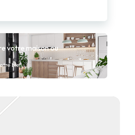
re votre maison ou
otre bien.