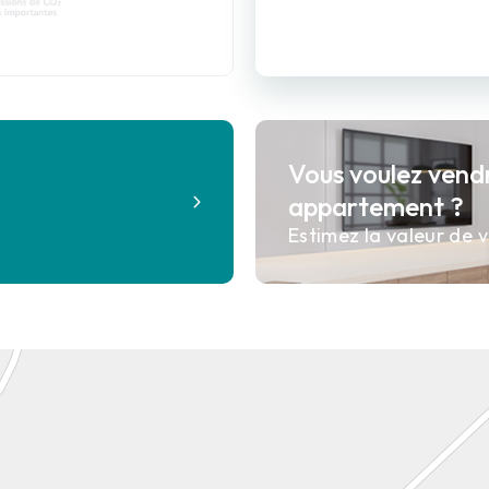
Vous voulez vend
?
appartement ?
Estimez la valeur de v