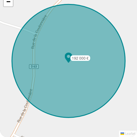
−
192 000 €
Leaflet