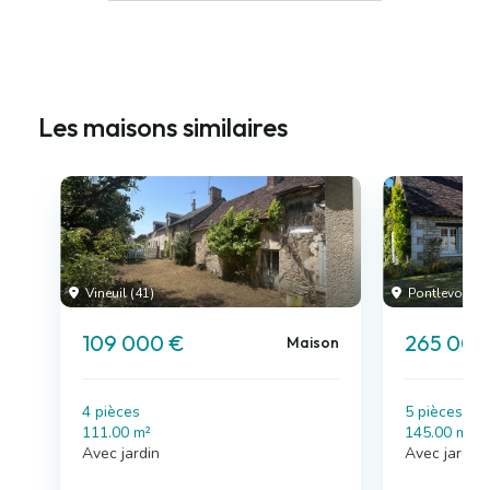
Les maisons similaires
Vineuil (41)
Pontlevoy (41
109 000 €
265 000
Maison
4 pièces
5 pièces , 
111.00 m²
145.00 m²
Avec jardin
Avec jardin