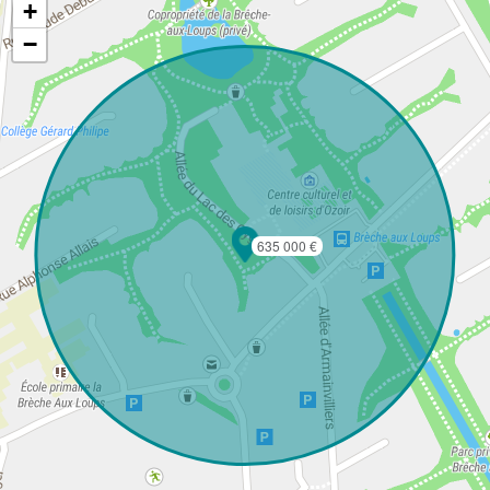
+
−
635 000 €