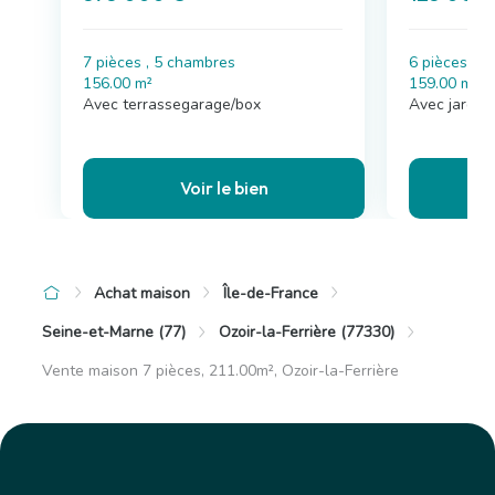
7 pièces , 5 chambres
6 pièces , 
156.00 m²
159.00 m²
Avec terrassegarage/box
Avec jardin
Voir le bien
Achat maison
Île-de-France
Seine-et-Marne (77)
Ozoir-la-Ferrière (77330)
Vente maison 7 pièces, 211.00m², Ozoir-la-Ferrière