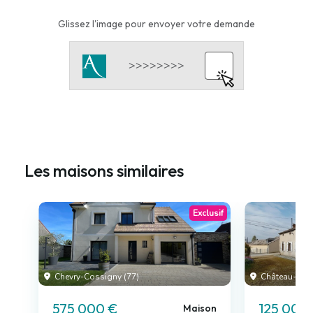
Glissez l'image pour envoyer votre demande
Les maisons similaires
Exclusif
Chevry-Cossigny (77)
Château-Land
575 000 €
125 000
Maison